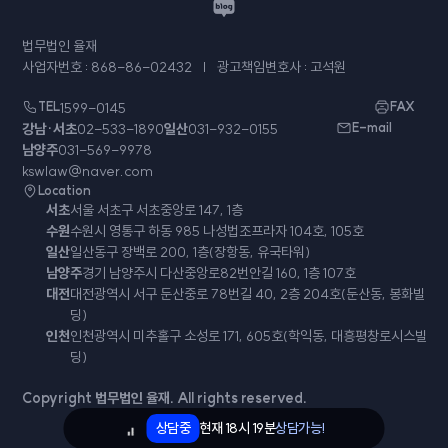
법무법인 율재
사업자번호 : 868-86-02432
광고책임변호사 : 고석원
TEL
1599-0145
FAX
강남·서초
02-533-1890
일산
031-932-0155
E-mail
남양주
031-569-9978
kswlaw@naver.com
Location
서초
서울 서초구 서초중앙로 147, 1층
수원
수원시 영통구 하동 985 나성법조프라자 104호, 105호
일산
일산동구 장백로 200, 1층(장항동, 유국타워)
남양주
경기 남양주시 다산중앙로82번안길 160, 1층 107호
대전
대전광역시 서구 둔산중로 78번길 40, 2층 204호(둔산동, 봉화빌
딩)
인천
인천광역시 미추홀구 소성로 171, 605호(학익동, 대흥평창로시스빌
딩)
Copyright 법무법인 율재. All rights reserved.
상담중
현재
18시 19분
상담가능!