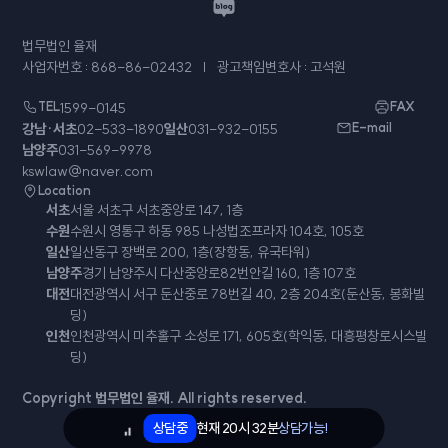
법무법인 율재
사업자번호 : 868-86-02432
광고책임변호사 : 고석원
TEL
1599-0145
FAX
강남·서초
02-533-1890
일산
031-932-0155
E-mail
남양주
031-569-9978
kswlaw@naver.com
Location
서초
서울 서초구 서초중앙로 147, 1층
수원
수원시 영통구 하동 985 나성법조프라자 104호, 105호
일산
일산동구 장백로 200, 1층(장항동, 유국타워)
남양주
경기 남양주시 다산중앙로82번안길 160, 1층 107호
대전
대전광역시 서구 둔산중로 78번길 40, 2층 204호(둔산동, 봉화빌
딩)
인천
인천광역시 미추홀구 소성로 171, 605호(학익동, 대흥평창로시스빌
딩)
Copyright 법무법인 율재. All rights reserved.
상담중
현재
20시 32분
상담가능!