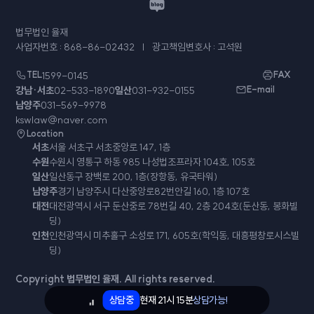
법무법인 율재
사업자번호 : 868-86-02432
광고책임변호사 : 고석원
TEL
1599-0145
FAX
강남·서초
02-533-1890
일산
031-932-0155
E-mail
남양주
031-569-9978
kswlaw@naver.com
Location
서초
서울 서초구 서초중앙로 147, 1층
수원
수원시 영통구 하동 985 나성법조프라자 104호, 105호
일산
일산동구 장백로 200, 1층(장항동, 유국타워)
남양주
경기 남양주시 다산중앙로82번안길 160, 1층 107호
대전
대전광역시 서구 둔산중로 78번길 40, 2층 204호(둔산동, 봉화빌
딩)
인천
인천광역시 미추홀구 소성로 171, 605호(학익동, 대흥평창로시스빌
딩)
Copyright 법무법인 율재. All rights reserved.
상담중
현재
21시 15분
상담가능!