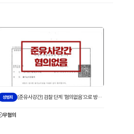
[준유사강간] 검찰 단계 '혐의없음'으로 방어한 사례
성범죄
무혐의