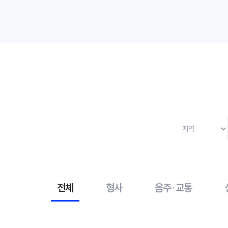
전체
형사
음주·교통