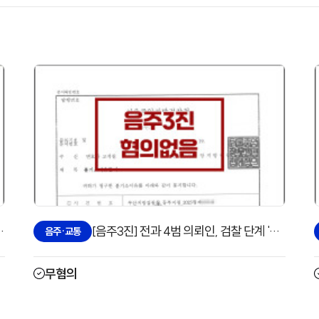
출금 지급 청구 전부승소 사례
[음주3진] 전과 4범 의뢰인, 검찰 단계 '혐의없음'으로 방어한 사례
음주·교통
무혐의