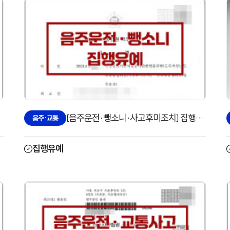
[음주운전·뺑소니·사고후미조치] 집행유예로 방어한 사례
음주·교통
집행유예