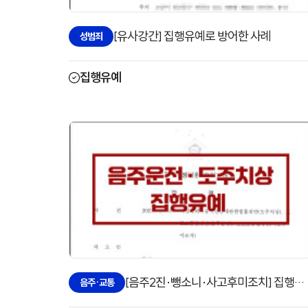
[유사강간] 집행유예로 방어한 사례
성범죄
집행유예
[음주2진·뺑소니·사고후미조치] 집행유예로 방어한 사례
음주·교통