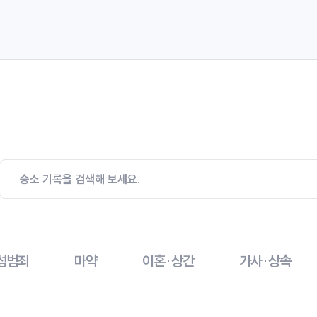
성범죄
마약
이혼·상간
가사·상속