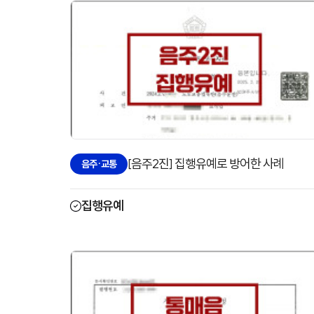
[음주2진] 집행유예로 방어한 사례
음주·교통
집행유예