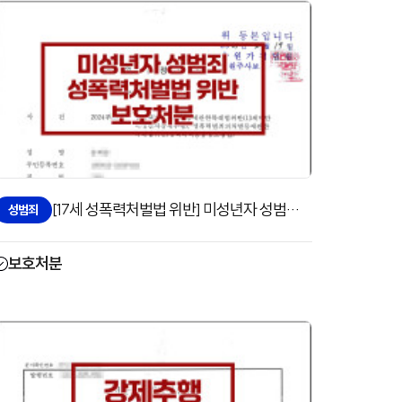
[17세 성폭력처벌법 위반] 미성년자 성범죄 보호처분 1호로 방어한 사례
성범죄
보호처분