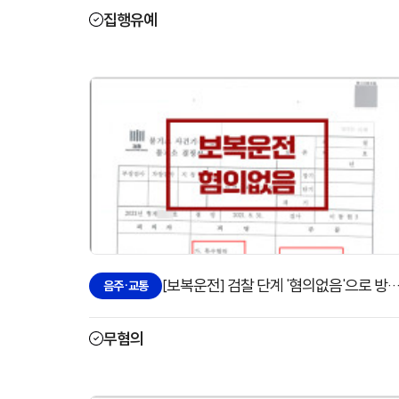
집행유예
[보복운전] 검찰 단계 '혐의없음'으로 방어
음주·교통
무혐의