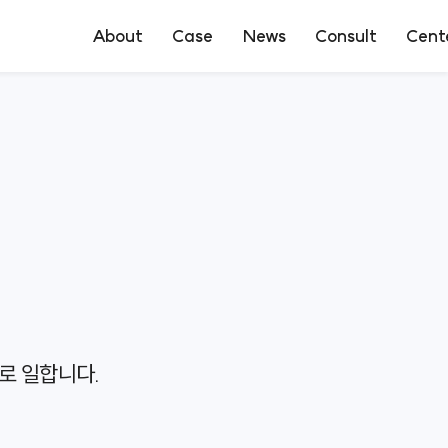
About
Case
News
Consult
Cent
로펌소개
성공사례
언론보도
상담신청
전문센터
구성원소개
의뢰인후기
온라인상담
오시는길
로 일합니다.