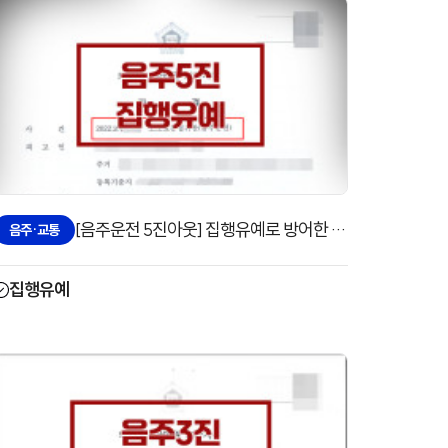
[음주운전 5진아웃] 집행유예로 방어한 사례
음주·교통
집행유예