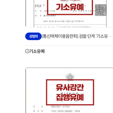
[통신매체이용음란죄] 검찰 단계 '기소유예'로 방어한 사례
성범죄
기소유예