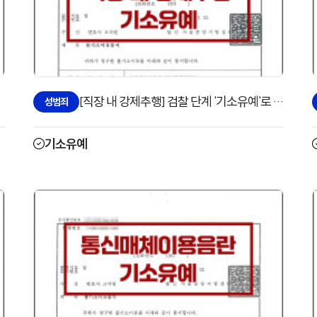
[직장 내 강제추행] 검찰 단계 '기소유예'로 방어한 사례
성범죄
기소유예