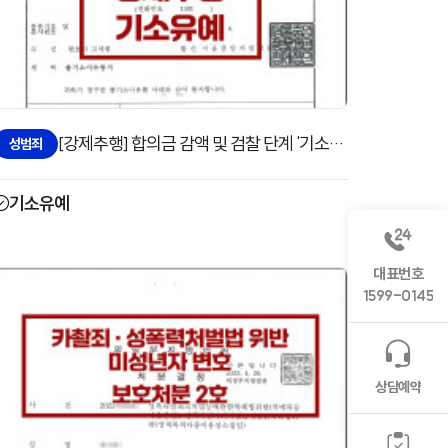
[강제추행] 합의금 감액 및 검찰 단계 '기소유예'로 방어한 사례
성범죄
기소유예
대표번호
1599-0145
상담예약