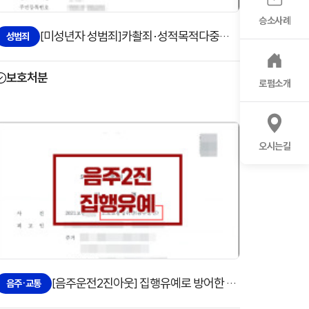
승소사례
[미성년자 성범죄]카촬죄·성적목적다중이용장소침입죄 보호처분으로 방어한 사례
성범죄
보호처분
로펌소개
오시는길
[음주운전2진아웃] 집행유예로 방어한 사례
음주·교통