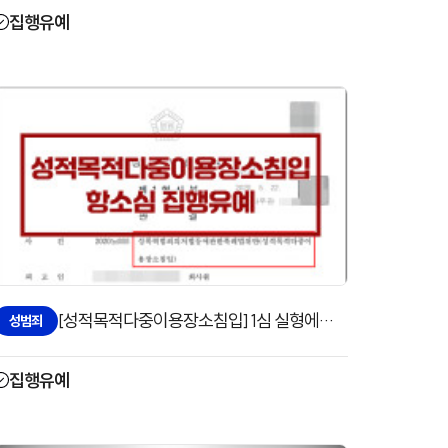
집행유예
[성적목적다중이용장소침입] 1심 실형에서 2심 집행유예로 방어
성범죄
집행유예