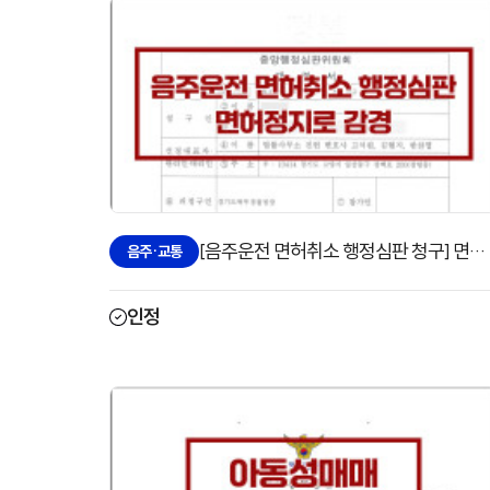
[음주운전 면허취소 행정심판 청구] 면허정지로 변경한 사례
음주·교통
인정