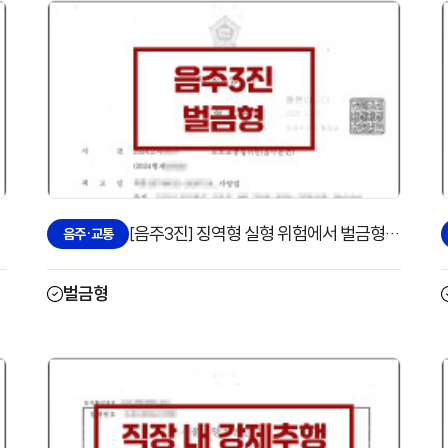
[음주3진] 징역형 실형 위험에서 벌금형으로 방어한 사례
음주·교통
벌금형