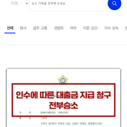
전체
형사
음주·교통
성범죄
마약
이혼·상간
가사·상속