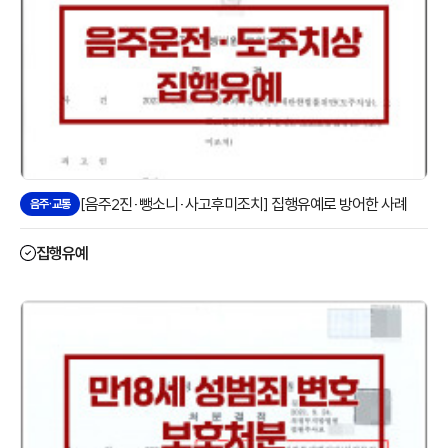
[음주2진·뺑소니·사고후미조치] 집행유예로 방어한 사례
음주·교통
집행유예