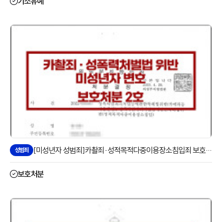
기소유예
[미성년자 성범죄]카촬죄·성적목적다중이용장소침입죄 보호처분으로 방어한 사례
성범죄
보호처분