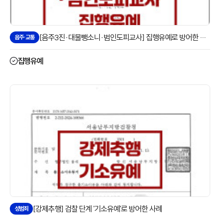
[음주3진·대물뺑소니·범인도피교사] 집행유예로 방어한 사례
음주·교통
집행유예
[강제추행] 검찰 단계 '기소유예'로 방어한 사례
성범죄