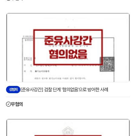
[준유사강간] 검찰 단계 '혐의없음'으로 방어한 사례
성범죄
무혐의