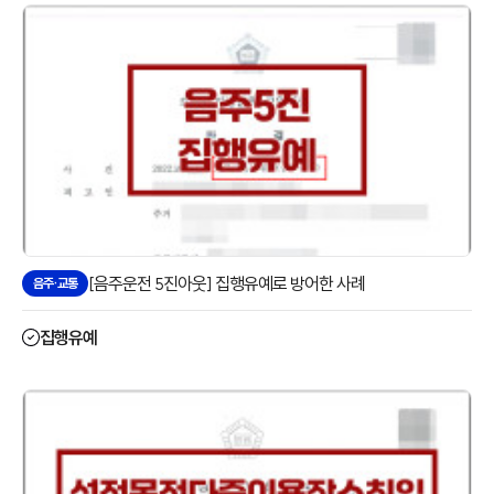
[음주운전 5진아웃] 집행유예로 방어한 사례
음주·교통
집행유예