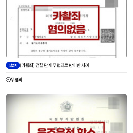
[카촬죄] 검찰 단계 무혐의로 방어한 사례
성범죄
무혐의