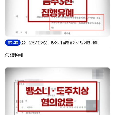
[음주운전3진아웃ㅣ뺑소니] 집행유예로 방어한 사례
음주·교통
집행유예