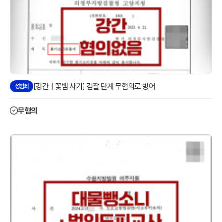
[강간ㅣ꽃뱀 사기] 검찰 단계 무혐의로 방어
성범죄
무혐의