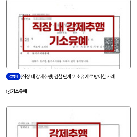
[직장 내 강제추행] 검찰 단계 '기소유예'로 방어한 사례
성범죄
기소유예