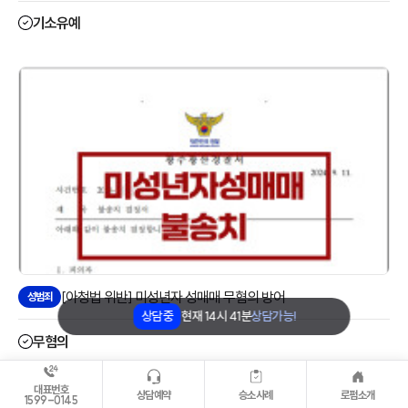
기소유예
[아청법 위반] 미성년자 성매매 무혐의 방어
성범죄
상담중
현재
14시 41분
상담가능!
무혐의
대표번호
상담예약
승소사례
로펌소개
1599-0145