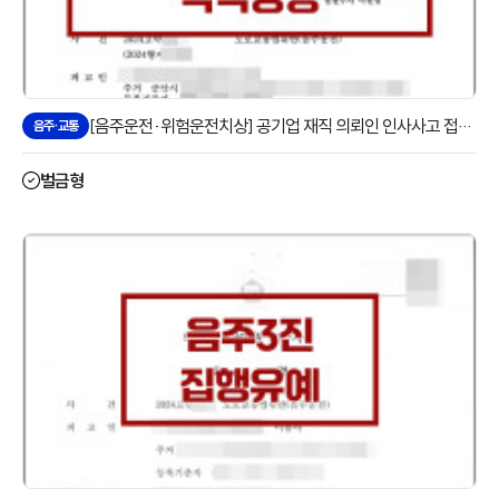
[음주운전·위험운전치상] 공기업 재직 의뢰인 인사사고 접수 없이 약식명령으로 방어한 사례
음주·교통
벌금형