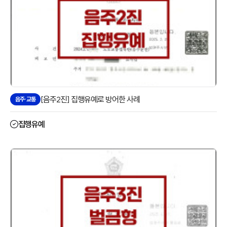
[음주2진] 집행유예로 방어한 사례
음주·교통
집행유예