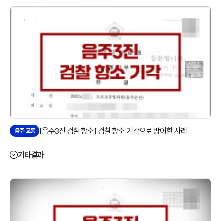
[음주3진 검찰 항소] 검찰 항소 기각으로 방어한 사례
음주·교통
기타결과