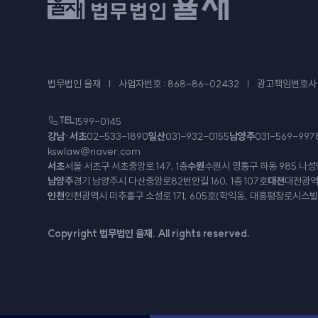
법무법인 율재
사업자번호 : 868-86-02432
광고책임변호사 
TEL
1599-0145
강남·서초
02-533-1890
일산
031-932-0155
남양주
031-569-997
kswlaw@naver.com
서초
서울 서초구 서초중앙로 147, 1층
수원
수원시 영통구 하동 985 나성
남양주
경기 남양주시 다산중앙로82번안길 160, 1층 107호
대전
대전광역시
인천
인천광역시 미추홀구 소성로 171, 605호(학익동, 대흥평창로시스빌
Copyright 법무법인 율재. All rights reserved.