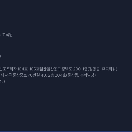
: 고석원
8
법조프라자 104호, 105호
일산
일산동구 장백로 200, 1층(장항동, 유국타워)
 서구 둔산중로 78번길 40, 2층 204호(둔산동, 봉화빌딩)
딩)