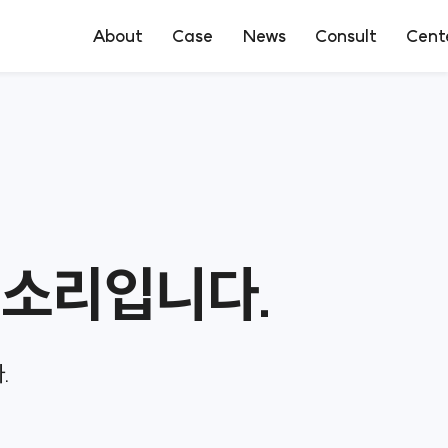
About
Case
News
Consult
Cent
로펌소개
성공사례
언론보도
상담신청
전문센터
구성원소개
의뢰인후기
온라인상담
오시는길
목소리입니다.
.