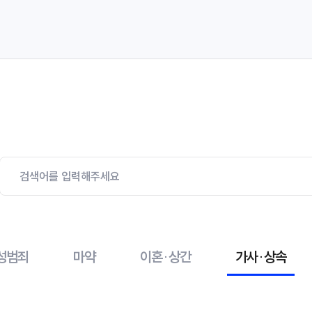
성범죄
마약
이혼·상간
가사·상속