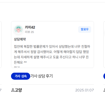
가사 상담 후기
가사·상속
고양
7
2025.01.07