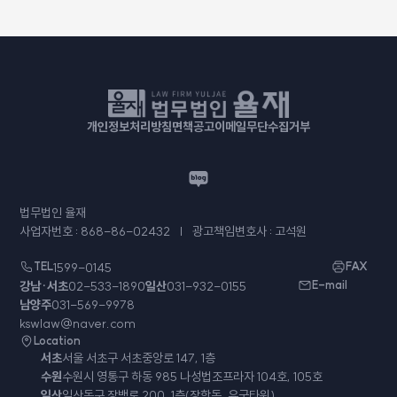
개인정보처리방침
면책공고
이메일무단수집거부
법무법인 율재
사업자번호 : 868-86-02432
광고책임변호사 : 고석원
TEL
1599-0145
FAX
강남·서초
02-533-1890
일산
031-932-0155
E-mail
남양주
031-569-9978
kswlaw@naver.com
Location
서초
서울 서초구 서초중앙로 147, 1층
수원
수원시 영통구 하동 985 나성법조프라자 104호, 105호
일산
일산동구 장백로 200, 1층(장항동, 유국타워)