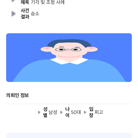
제목
기각 및 조정 사례
사건
승소
결과
의뢰인 정보
성
나
입
남성
50대
피고
별
이
장