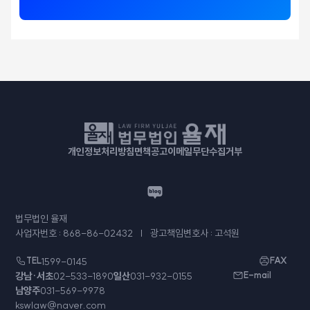
개인정보처리방침
면책공고
이메일무단수집거부
법무법인 율재
사업자번호 : 868-86-02432
광고책임변호사 : 고석원
TEL
1599-0145
FAX
강남·서초
02-533-1890
일산
031-932-0155
E-mail
남양주
031-569-9978
kswlaw@naver.com