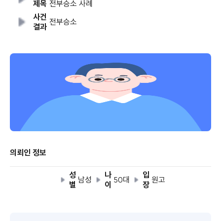
제목
전부승소 사례
사건
전부승소
결과
의뢰인 정보
성
나
입
남성
50대
원고
별
이
장