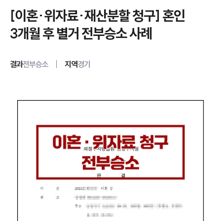
[이혼·위자료·재산분할 청구] 혼인
3개월 후 별거 전부승소 사례
결과
전부승소
지역
경기