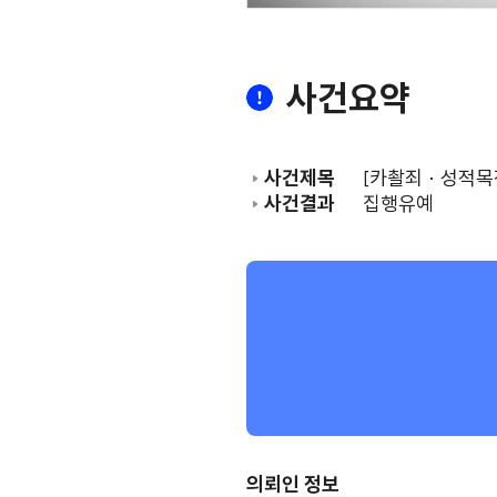
사건요약
사건제목
[카촬죄 · 성적
사건결과
집행유예
의뢰인 정보