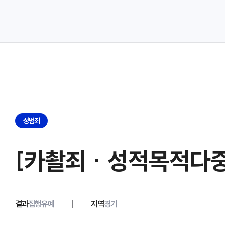
성범죄
[카촬죄 · 성적목적다
결과
집행유예
지역
경기