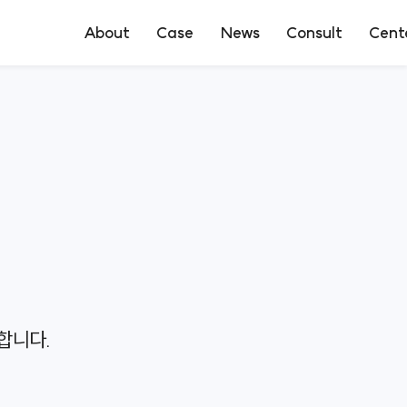
About
Case
News
Consult
Cent
로펌소개
성공사례
언론보도
상담신청
전문센터
구성원소개
의뢰인후기
온라인상담
오시는길
합니다.