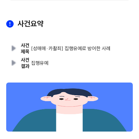
사건요약
사건
[성매매·카촬죄] 집행유예로 방어한 사례
제목
사건
집행유예
결과