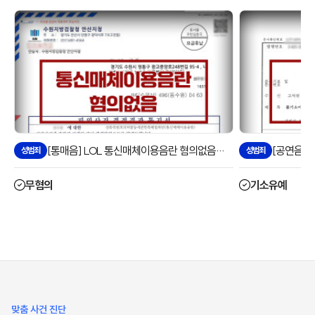
[통매음] LOL 통신매체이용음란 혐의없음으로 방어한 사례
성범죄
성범죄
무혐의
기소유예
맞춤 사건 진단