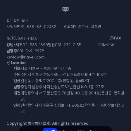
법무법인 율재
사업자번호 : 868-86-02432
광고책임변호사 : 고석원
TEL
1599-0145
FAX
강남·서초
02-533-1890
일산
031-932-0155
E-mail
남양주
031-569-9978
kswlaw@naver.com
Location
서초
서울 서초구 서초중앙로 147, 1층
수원
수원시 영통구 하동 985 나성법조프라자 104호, 105호
일산
일산동구 장백로 200, 1층(장항동, 유국타워)
남양주
경기 남양주시 다산중앙로82번안길 160, 1층 107호
대전
대전광역시 서구 둔산중로 78번길 40, 2층 204호(둔산동, 봉화빌
딩)
인천
인천광역시 미추홀구 소성로 171, 605호(학익동, 대흥평창로시스빌
딩)
Copyright 법무법인 율재. All rights reserved.