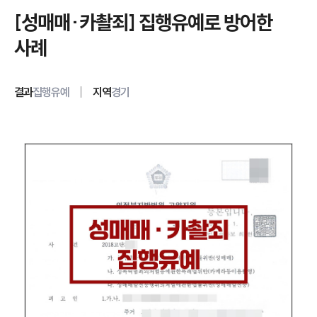
[성매매·카촬죄] 집행유예로 방어한
사례
결과
집행유예
지역
경기