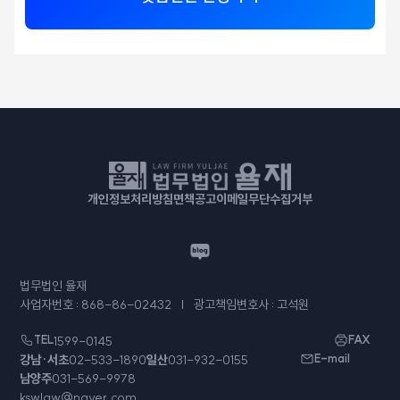
개인정보처리방침
면책공고
이메일무단수집거부
법무법인 율재
사업자번호 : 868-86-02432
광고책임변호사 : 고석원
TEL
1599-0145
FAX
강남·서초
02-533-1890
일산
031-932-0155
E-mail
남양주
031-569-9978
kswlaw@naver.com