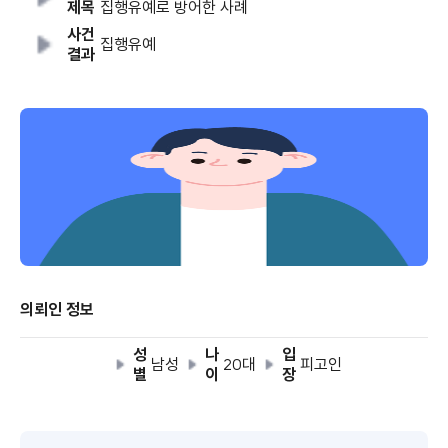
제목
집행유예로 방어한 사례
사건
집행유예
결과
의뢰인 정보
성
나
입
남성
20대
피고인
별
이
장