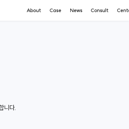
About
Case
News
Consult
Cent
로펌소개
성공사례
언론보도
상담신청
전문센터
구성원소개
의뢰인후기
온라인상담
오시는길
합니다.