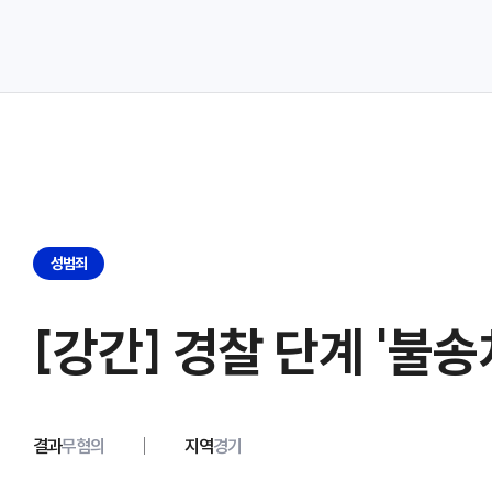
성범죄
[강간] 경찰 단계 '불
결과
무혐의
지역
경기