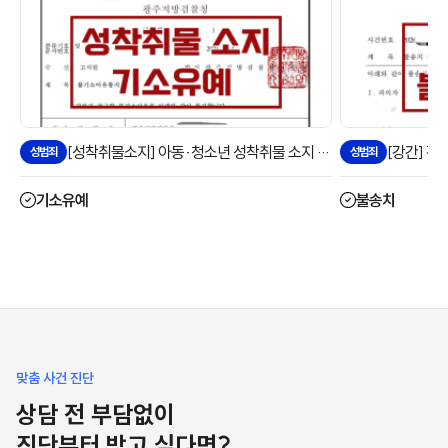
[성착취물소지] 아동·청소년 성착취물 소지 기소유예 사례
[강간] 강
성범죄
성범죄
기소유예
불송치
맞춤 사건 진단
상담 전 부담없이
진단부터 받고 싶다면?