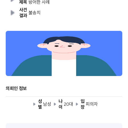
제목
방어한 사례
사건
불송치
결과
의뢰인 정보
성
나
입
남성
20대
피의자
별
이
장