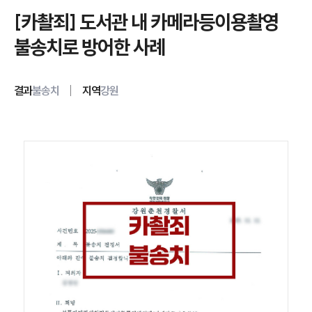
[카촬죄] 도서관 내 카메라등이용촬영
불송치로 방어한 사례
결과
불송치
지역
강원