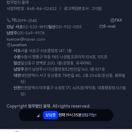
법무법인 율재
사업자번호 : 868-86-02432
광고책임변호사 : 고석원
TEL
1599-0145
FAX
강남·서초
02-533-1890
일산
031-932-0155
E-mail
남양주
031-569-9978
kswlaw@naver.com
Location
서초
서울 서초구 서초중앙로 147, 1층
수원
수원시 영통구 하동 985 나성법조프라자 104호, 105호
일산
일산동구 장백로 200, 1층(장항동, 유국타워)
남양주
경기 남양주시 다산중앙로82번안길 160, 1층 107호
대전
대전광역시 서구 둔산중로 78번길 40, 2층 204호(둔산동, 봉화빌
딩)
인천
인천광역시 미추홀구 소성로 171, 605호(학익동, 대흥평창로시스빌
딩)
Copyright 법무법인 율재. All rights reserved.
상담중
현재
19시 35분
상담가능!